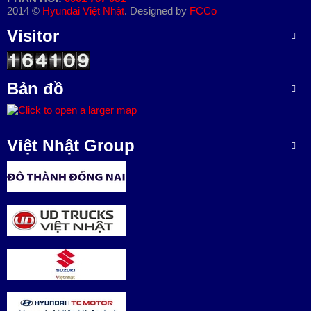
2014 ©
Hyundai Việt Nhật
. Designed by
FCCo
L
Visitor
I
Ê
N
H
Bản đồ
Ệ
Việt Nhật Group