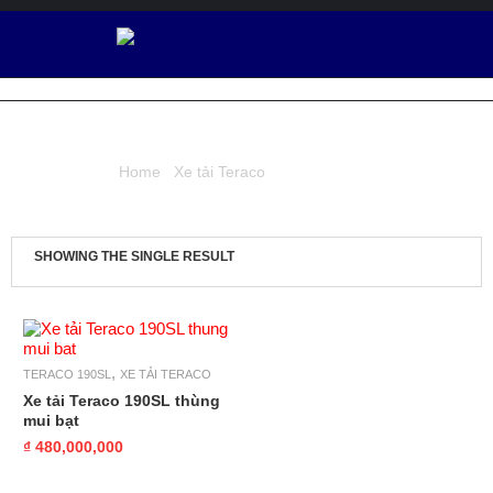
Ô
T
Ô
TERACO 190SL
V
I
Home
/
Xe tải Teraco
/ Teraco 190SL
Ệ
T
N
H
SHOWING THE SINGLE RESULT
Ậ
T
XE TẢI
,
TERACO
TERACO 190SL
XE TẢI TERACO
Xe tải Teraco 190SL thùng
mui bạt
D
Ị
₫ 480,000,000
C
H