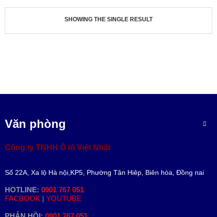
V
Ụ
SHOWING THE SINGLE RESULT
&
P
H
Ụ
T
Ù
N
G
D
Ự
Văn phòng
T
O
Á
Công ty TNHH Ô tô Việt Nhật
N
T
Số 22A, Xa lộ Hà nội,KP5, Phường Tân Hiêp, Biên hòa, Đồng nai
I
N
HOTLINE:
0901 767 051
T
FACBOOK
|
YOUTUBE
Ứ
C
PHẢN HỒI:
0901 767 051