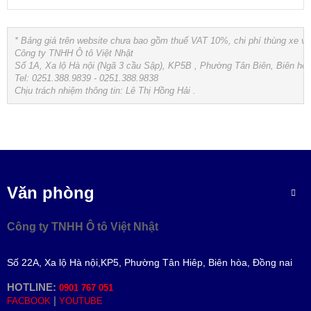
* Bảng giá trên website chưa bao gồm thuế VAT 10%, chi phí thùng xe và 
Công ty TNHH Ô tô Việt Nhật

Số 1A, Xa lộ Hà nội (Ngã 3 cầu Sập), KP5B , Phường Tân Biên, Biên hòa,
Tel: 0251.388.9839 - 0251.388.9838

Chịu trách nhiệm thông tin: Lê Thị Hồng Hải . 
Văn phòng
Công ty TNHH Ô tô Việt Nhật
Số 22A, Xa lộ Hà nội,KP5, Phường Tân Hiêp, Biên hòa, Đồng nai
HOTLINE:
0901 767 051
|
FACBOOK
YOUTUBE