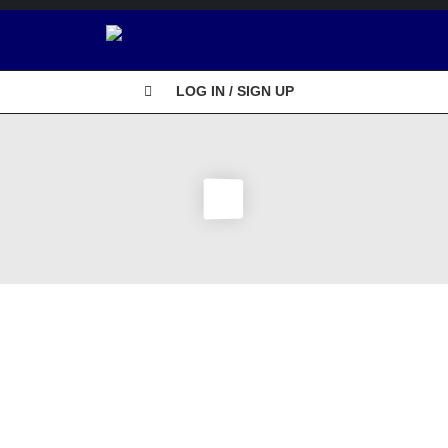
Ô
LOG IN / SIGN UP
T
Ô
V
I
Ệ
T
N
H
Ậ
T
XE TẢI
BẢNG GIÁ XE TẢI TERACO VIỆT NHẬT
TERACO
D
XE TẢI TERACO
Ị
C
BẢNG GIÁ XE TẢI TERACO VIỆT NHẬT
H