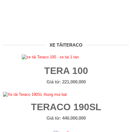
V
Ụ
&
P
H
Mang xã hội Teraco Việt Nhật
|
Facebook
Youtube
Ụ
T
Ù
XE TẢITERACO
N
G
D
TERA 100
Ự
T
O
Giá từ: 221,000,000
Á
N
T
TERACO 190SL
I
N
Giá từ: 440,000,000
T
Ứ
C