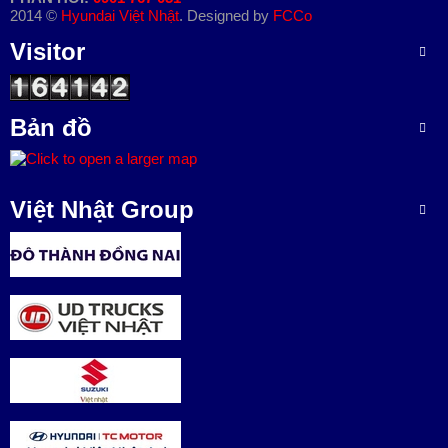
2014 ©
Hyundai Việt Nhật
. Designed by
FCCo
L
Visitor
I
Ê
N
H
Bản đồ
Ệ
Việt Nhật Group