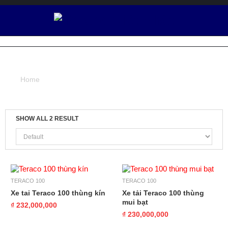
Ô
T
Ô
XE TAI TERACO 100 THUNG MUI BAT
V
I
Home
/ Products tagged “xe tai Teraco 100 thung mui bat”
Ệ
T
N
H
SHOW ALL 2 RESULT
Ậ
T
XE TẢI
TERACO
TERACO 100
TERACO 100
Xe tai Teraco 100 thùng kín
Xe tải Teraco 100 thùng
D
mui bạt
₫ 232,000,000
Ị
₫ 230,000,000
C
H