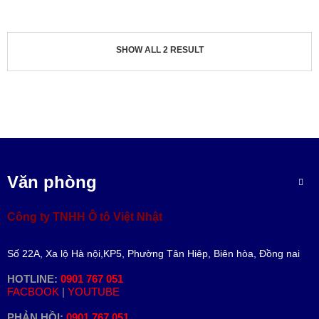
V
Ụ
&
P
SHOW ALL 2 RESULT
H
Ụ
T
Ù
N
G
D
Ự
Văn phòng
T
O
Á
Công ty TNHH Ô tô Việt Nhật
N
T
Số 22A, Xa lộ Hà nội,KP5, Phường Tân Hiêp, Biên hòa, Đồng nai
I
N
HOTLINE:
0901 767 051
T
FACBOOK
|
YOUTUBE
Ứ
C
PHẢN HỒI:
0901 767 051