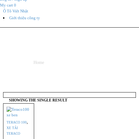
My cart
0
Ô Tô Việt Nhật
Giới thiệu công ty
XE TAI BEN NHO
Home
/ Products tagged “xe tai ben nho”
SHOWING THE SINGLE RESULT
,
TERACO 100
XE TẢI
TERACO