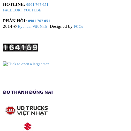
HOTLINE:
0901 767 051
|
FACBOOK
YOUTUBE
PHẢN HỒI:
0901 767 051
2014 ©
. Designed by
Hyundai Việt Nhật
FCCo
Visitor
Bản đồ
Việt Nhật Group