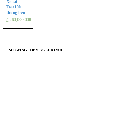
Xe tải
Tera100
thùng ben
₫ 260,000,000
SHOWING THE SINGLE RESULT
Văn phòng
Công ty TNHH Ô tô Việt Nhật
Số 22A, Xa lộ Hà nội,KP5, Phường Tân Hiêp, Biên hòa, Đồng nai