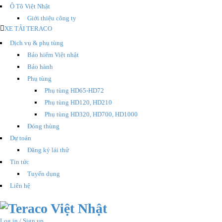
Ô Tô Việt Nhật
Giới thiệu công ty
XE TẢI TERACO
Dịch vụ & phụ tùng
Bảo hiểm Việt nhật
Bảo hành
Phụ tùng
Phụ tùng HD65-HD72
Phụ tùng HD120, HD210
Phụ tùng HD320, HD700, HD1000
Đóng thùng
Dự toán
Đăng ký lái thử
Tin tức
Tuyển dụng
Liên hệ
Log in / Sign up