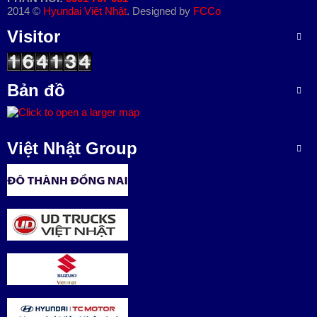
2014 ©
Hyundai Việt Nhật
. Designed by
FCCo
L
Visitor
I
Ê
N
H
Bản đồ
Ệ
Việt Nhật Group