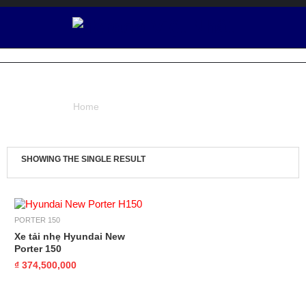
Ô
T
Ô
PORTER 150
V
I
Home
/ Products tagged “Porter 150”
Ệ
T
N
H
SHOWING THE SINGLE RESULT
Ậ
T
XE TẢI
PORTER 150
TERACO
Xe tải nhẹ Hyundai New
Porter 150
D
₫ 374,500,000
Ị
C
H