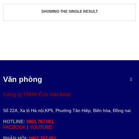
V
Ụ
SHOWING THE SINGLE RESULT
&
P
H
Ụ
T
Ù
N
G
D
Ự
Văn phòng
T
O
Á
Công ty TNHH Ô tô Việt Nhật
N
T
Số 22A, Xa lộ Hà nội,KP5, Phường Tân Hiêp, Biên hòa, Đồng nai
I
N
HOTLINE:
0901 767 051
T
FACBOOK
|
YOUTUBE
Ứ
C
PHẢN HỒI:
0901 767 051