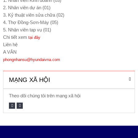
1. Nhân viên Kinh doanh (03)
2. Nhân viên dự án (01)
L
3. Kỷ thuật viên sửa chữa (02)
I
4. Thợ Đồng-Sơn-Máy (05)
Ê
N
5. Nhận viên tạp vụ (01)
H
Chi tiết xem
tại đây
Ệ
Liên hệ
A VÂN
phongnhansu@hyundaivna.com
MẠNG XÃ HỘI
Theo dõi chúng tôi trên mạng xã hội