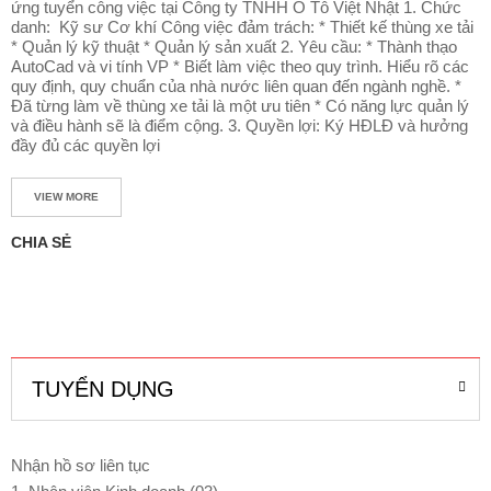
ứng tuyển công việc tại Công ty TNHH Ô Tô Việt Nhật 1. Chức
V
danh: Kỹ sư Cơ khí Công việc đảm trách: * Thiết kế thùng xe tải
Ụ
* Quản lý kỹ thuật * Quản lý sản xuất 2. Yêu cầu: * Thành thạo
&
AutoCad và vi tính VP * Biết làm việc theo quy trình. Hiểu rõ các
P
quy định, quy chuẩn của nhà nước liên quan đến ngành nghề. *
H
Đã từng làm về thùng xe tải là một ưu tiên * Có năng lực quản lý
Ụ
và điều hành sẽ là điểm cộng. 3. Quyền lợi: Ký HĐLĐ và hưởng
T
đầy đủ các quyền lợi
Ù
N
G
VIEW MORE
D
CHIA SẺ
Ự
T
O
Á
N
T
TUYỂN DỤNG
I
N
T
Nhận hồ sơ liên tục
Ứ
C