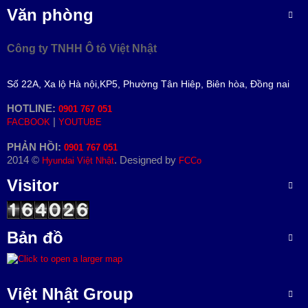
Văn phòng
Công ty TNHH Ô tô Việt Nhật
Số 22A, Xa lộ Hà nội,KP5, Phường Tân Hiêp, Biên hòa, Đồng nai
HOTLINE:
0901 767 051
|
FACBOOK
YOUTUBE
PHẢN HỒI:
0901 767 051
2014 ©
. Designed by
Hyundai Việt Nhật
FCCo
Visitor
Bản đồ
Việt Nhật Group