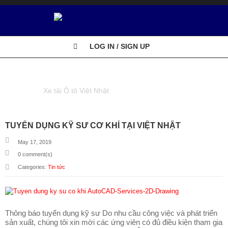
Ô
LOG IN / SIGN UP
T
Ô
V
TAG : THONG BAO
I
Ệ
Xe tải Ô tô Việt Nhật
Tagged "thong bao"
T
N
H
Ậ
TUYỂN DỤNG KỸ SƯ CƠ KHÍ TẠI VIỆT NHẬT
T
May 17, 2019
0
comment(s)
XE TẢI
Categories:
Tin tức
TERACO
D
Ị
Thông báo tuyển dụng kỹ sư Do nhu cầu công việc và phát triển
C
sản xuất, chúng tôi xin mời các ứng viên có đủ điều kiện tham gia
H