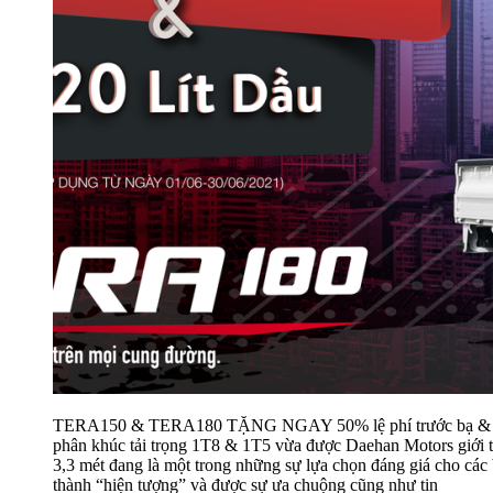
TERA150 & TERA180 TẶNG NGAY 50% lệ phí trước bạ & 120 lí
phân khúc tải trọng 1T8 & 1T5 vừa được Daehan Motors giới thiệ
3,3 mét đang là một trong những sự lựa chọn đáng giá cho các 
thành “hiện tượng” và được sự ưa chuộng cũng như tin