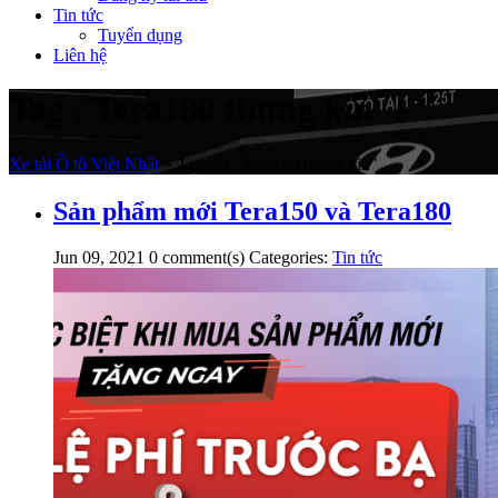
Tin tức
Tuyển dụng
Liên hệ
Tag : Tera180 thung kin
Xe tải Ô tô Việt Nhật
»
Tagged "Tera180 thung kin"
Sản phẩm mới Tera150 và Tera180
Jun 09, 2021
0
comment(s)
Categories:
Tin tức