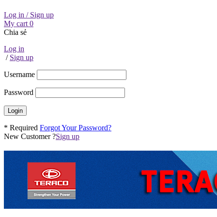
Log in / Sign up
My cart
0
Chia sẻ
Log in
/
Sign up
Username
Password
* Required
Forgot Your Password?
New Customer ?
Sign up