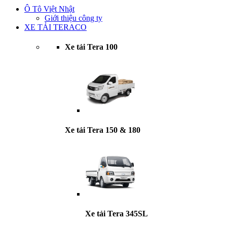
Ô Tô Việt Nhật
Giới thiệu công ty
XE TẢI TERACO
Xe tải Tera 100
Xe tải Tera 150 & 180
Xe tải Tera 345SL