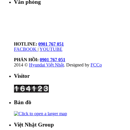
Văn phòng
Công ty TNHH Ô tô Việt Nhật
Số 22A, Xa lộ Hà nội,KP5, Phường Tân Hiêp, Biên hòa, Đồng nai
HOTLINE:
0901 767 051
FACBOOK
|
YOUTUBE
PHẢN HỒI:
0901 767 051
2014 ©
Hyundai Việt Nhật
. Designed by
FCCo
Visitor
Bản đồ
Việt Nhật Group