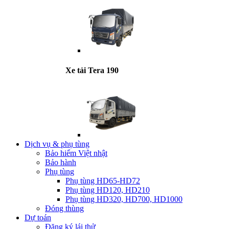
Xe tải Tera 190
Dịch vụ & phụ tùng
Bảo hiểm Việt nhật
Bảo hành
Phụ tùng
Phụ tùng HD65-HD72
Phụ tùng HD120, HD210
Phụ tùng HD320, HD700, HD1000
Đóng thùng
Dự toán
Đăng ký lái thử