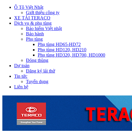
Ô Tô Việt Nhật
Giới thiệu công ty
XE TẢI TERACO
Dịch vụ & phụ tùng
Bảo hiểm Việt nhật
Bảo hành
Phụ tùng
Phụ tùng HD65-HD72
Phụ tùng HD120, HD210
Phụ tùng HD320, HD700, HD1000
Đóng thùng
Dự toán
Đăng ký lái thử
Tin tức
Tuyển dụng
Liên hệ