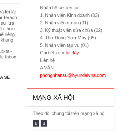
Nhận hồ sơ liên tục
lời là:
1. Nhân viên Kinh doanh (03)
i Teraco
2. Nhân viên dự án (01)
 sự lựa
uộn" hơn
3. Kỷ thuật viên sửa chữa (02)
hế riêng
4. Thợ Đồng-Sơn-Máy (05)
à khung
5. Nhận viên tạp vụ (01)
c-tai-
Chi tiết xem
tại đây
ặc Inbox
Liên hệ
A VÂN
phongnhansu@hyundaivna.com
A SẺ
MẠNG XÃ HỘI
Theo dõi chúng tôi trên mạng xã hội