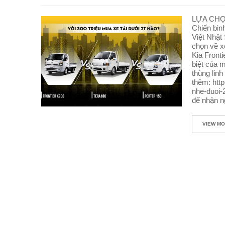
LỰA CHỌN
Chiến bin
Việt Nhật
chọn về xe
Kia Front
biệt của m
thùng linh
thêm: htt
nhe-duoi-
để nhận n
VIEW M