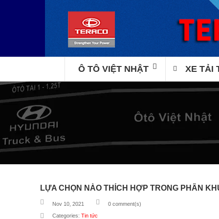
Ô TÔ VIỆT NHẬT
XE TẢI
LỰA CHỌN NÀO THÍCH HỢP TRONG PHÂN KHÚ
Nov 10, 2021
0
comment(s)
Categories:
Tin tức