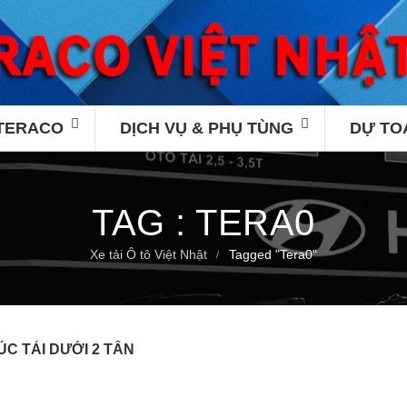
 TERACO
DỊCH VỤ & PHỤ TÙNG
DỰ TO
TAG : TERA0
Xe tải Ô tô Việt Nhật
Tagged "Tera0"
C TẢI DƯỚI 2 TẤN