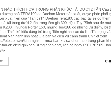
 NÀO THÍCH HỢP TRONG PHÂN KHÚC TẢI DƯỚI 2 TẤN Câu trả 
h đường phố TERA100 do Daehan Motor sản xuất, được phân phối tạ
 Sự xuất hiện của “Tân binh” Daehan Tera180, các bác tài sẽ có thêm
 tải tải trọng dưới 2 tấn trong tầm giá 300 triệu. Tuy "Sinh sau đẻ m
ier K200, Hyundai Porter 150, nhưng Tera180 có những ưu điểm, lợi t
ình. Thiết kế kiểu dáng trẻ trung Tiện nghi như xe du lịch Tải trọng v
 hoạt Vận hành linh hoạt Giá bán và dịch vụ cạnh tranh Chi tiết xem
ps://oto.com.vn/kinh-nghiem-mua-ban-xe/lua-chon-nao-trong-phan-khu
2-tan-articleid-qnlkbcb Đừng chần chờ, liên hệ ngay 0901 767 051 ho
gay
CHI
ORE