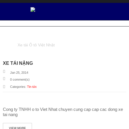
Ô
T
Ô
TAG : Ô TÔ TẢI
V
I
Xe tải Ô tô Việt Nhật
Tagged "ô tô tải"
(Page 2)
Ệ
T
N
XE TẢI NẶNG
H
Ậ
Jan 25, 2014
T
0
comment(s)
Categories:
Tin tức
XE TẢI
TERACO
Cong ty TNHH o to Viet Nhat chuyen cung cap cap cac dong xe
D
tai nang
Ị
C
H
VIEW MORE