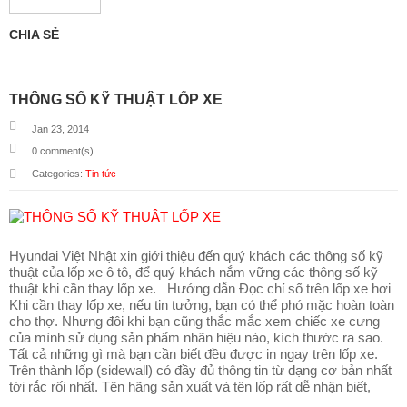
V
Ụ
CHIA SẺ
&
P
H
Ụ
THÔNG SỐ KỸ THUẬT LỐP XE
T
Ù
Jan 23, 2014
N
0
comment(s)
G
Categories:
Tin tức
D
Ự
T
O
Hyundai Việt Nhật xin giới thiệu đến quý khách các thông số kỹ
Á
thuật của lốp xe ô tô, để quý khách nắm vững các thông số kỹ
N
thuật khi cần thay lốp xe. Hướng dẫn Đọc chỉ số trên lốp xe hơi
Khi cần thay lốp xe, nếu tin tưởng, bạn có thể phó mặc hoàn toàn
T
cho thợ. Nhưng đôi khi bạn cũng thắc mắc xem chiếc xe cưng
I
của mình sử dụng sản phẩm nhãn hiệu nào, kích thước ra sao.
N
Tất cả những gì mà bạn cần biết đều được in ngay trên lốp xe.
T
Trên thành lốp (sidewall) có đầy đủ thông tin từ dạng cơ bản nhất
Ứ
tới rắc rối nhất. Tên hãng sản xuất và tên lốp rất dễ nhận biết,
C