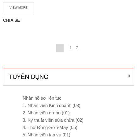
VIEW MORE
L
I
CHIA SẺ
Ê
N
H
Ệ
1
2
TUYỂN DỤNG
Nhận hồ sơ liên tục
1. Nhân viên Kinh doanh (03)
2. Nhân viên dự án (01)
3. Kỷ thuật viên sửa chữa (02)
4. Thợ Đồng-Sơn-Máy (05)
5. Nhận viên tạp vụ (01)