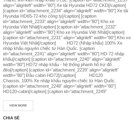
align="alignleft" width="80"] Xe tải Hyundai HD72 CKD[/caption]
[caption id="attachment_2234" align="alignleft" width="80"] Xe tải
Hyundai HD65-72-kho công ty[/caption] [caption
id="attachment_2233" align="alignleft" width="80"] Kho xe
Hyundai Việt Nhật[/caption] [caption id="attachment_2232"
align="alignleft" width="80"] Kho xe Hyundai Việt Nhật[/caption]
[caption id="attachment_2231" align="alignleft" width="80"] Kho xe
Hyundai Việt Nhật[/caption] HD72 (Nhập khẩu) 100% Xe
nhập khẩu nguyên chiếc từ Hàn Quốc. [caption
id="attachment_2241" align="alignleft" width="80"] HD-72 nhập
khẩu[/caption] [caption id="attachment_2240" align="alignleft"
width="80"] HD72 nhập khẩu - hệ thống phanh hổ trợ đổ
đèo[/caption] [caption id="attachment_2239" align="alignleft"
width="80"] Đầu cabin HD72[/caption] HD120
Chassis, 100% Xe nhập khẩu nguyên chiếc từ Hàn Quốc.
[caption id="attachment_2248" align="alignleft" width="80"]
HD120-cabin[/caption] [caption id="attachment_2249"
VIEW MORE
CHIA SẺ