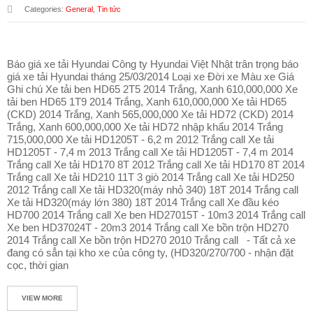
Categories:
General
,
Tin tức
L
I
Ê
Báo giá xe tải Hyundai Công ty Hyundai Việt Nhật trân trọng báo
N
giá xe tải Hyundai tháng 25/03/2014 Loại xe Đời xe Màu xe Giá
H
Ghi chú Xe tải ben HD65 2T5 2014 Trắng, Xanh 610,000,000 Xe
Ệ
tải ben HD65 1T9 2014 Trắng, Xanh 610,000,000 Xe tải HD65
(CKD) 2014 Trắng, Xanh 565,000,000 Xe tải HD72 (CKD) 2014
Trắng, Xanh 600,000,000 Xe tải HD72 nhập khẩu 2014 Trắng
715,000,000 Xe tải HD1205T - 6,2 m 2012 Trắng call Xe tải
HD1205T - 7,4 m 2013 Trắng call Xe tải HD1205T - 7,4 m 2014
Trắng call Xe tải HD170 8T 2012 Trắng call Xe tải HD170 8T 2014
Trắng call Xe tải HD210 11T 3 giò 2014 Trắng call Xe tải HD250
2012 Trắng call Xe tải HD320(máy nhỏ 340) 18T 2014 Trắng call
Xe tải HD320(máy lớn 380) 18T 2014 Trắng call Xe đầu kéo
HD700 2014 Trắng call Xe ben HD27015T - 10m3 2014 Trắng call
Xe ben HD37024T - 20m3 2014 Trắng call Xe bồn trộn HD270
2014 Trắng call Xe bồn trộn HD270 2010 Trắng call - Tất cả xe
đang có sẳn tại kho xe của công ty, (HD320/270/700 - nhận đặt
cọc, thời gian
VIEW MORE