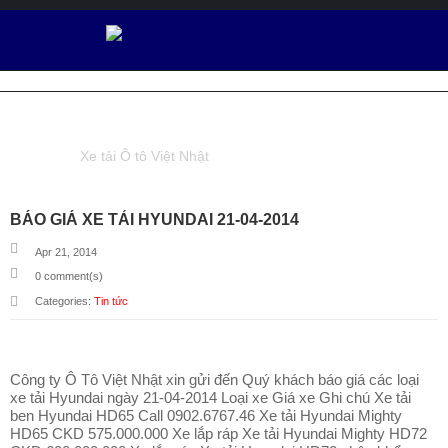
Ô
T
Ô
TAG : XE BỒN TRỘN
V
I
Xe tải Ô tô Việt Nhật
Tagged "Xe bồn trộn"
Ệ
T
N
BÁO GIÁ XE TẢI HYUNDAI 21-04-2014
H
Ậ
Apr 21, 2014
T
0
comment(s)
Categories:
Tin tức
XE TẢI
TERACO
Công ty Ô Tô Việt Nhật xin gửi đến Quý khách báo giá các loại
D
xe tải Hyundai ngày 21-04-2014 Loại xe Giá xe Ghi chú Xe tải
Ị
ben Hyundai HD65 Call 0902.6767.46 Xe tải Hyundai Mighty
C
HD65 CKD 575.000.000 Xe lắp ráp Xe tải Hyundai Mighty HD72
H