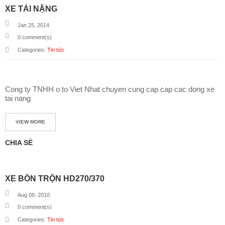
XE TẢI NẶNG
Jan 25, 2014
0
comment(s)
Categories:
Tin tức
Cong ty TNHH o to Viet Nhat chuyen cung cap cap cac dong xe
tai nang
VIEW MORE
CHIA SẺ
XE BỒN TRỘN HD270/370
Aug 09, 2010
0
comment(s)
Categories:
Tin tức