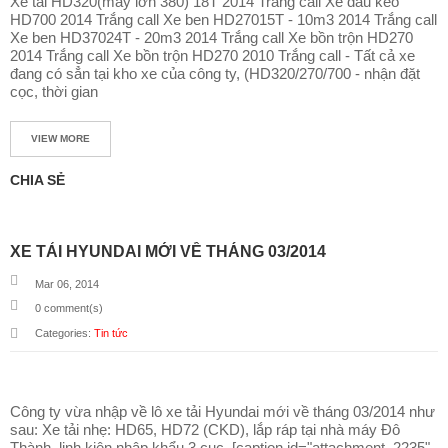
Xe tải HD320(máy lớn 380) 18T 2014 Trắng call Xe đầu kéo
HD700 2014 Trắng call Xe ben HD27015T - 10m3 2014 Trắng call
Xe ben HD37024T - 20m3 2014 Trắng call Xe bồn trộn HD270
2014 Trắng call Xe bồn trộn HD270 2010 Trắng call - Tất cả xe
đang có sẳn tại kho xe của công ty, (HD320/270/700 - nhận đặt
cọc, thời gian
VIEW MORE
CHIA SẺ
XE TẢI HYUNDAI MỚI VỀ THÁNG 03/2014
Mar 06, 2014
0
comment(s)
Categories:
Tin tức
Công ty vừa nhập về lô xe tải Hyundai mới về tháng 03/2014 như
sau: Xe tải nhẹ: HD65, HD72 (CKD), lắp ráp tại nhà máy Đô
Thành, linh kiện nhập khẩu 3 cục. [caption id="attachment_2235"