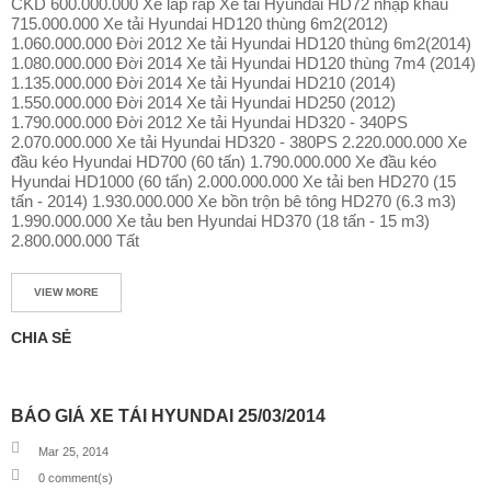
CKD 600.000.000 Xe lắp ráp Xe tải Hyundai HD72 nhập khẩu
V
715.000.000 Xe tải Hyundai HD120 thùng 6m2(2012)
Ụ
1.060.000.000 Đời 2012 Xe tải Hyundai HD120 thùng 6m2(2014)
&
1.080.000.000 Đời 2014 Xe tải Hyundai HD120 thùng 7m4 (2014)
P
1.135.000.000 Đời 2014 Xe tải Hyundai HD210 (2014)
H
1.550.000.000 Đời 2014 Xe tải Hyundai HD250 (2012)
Ụ
1.790.000.000 Đời 2012 Xe tải Hyundai HD320 - 340PS
T
2.070.000.000 Xe tải Hyundai HD320 - 380PS 2.220.000.000 Xe
Ù
đầu kéo Hyundai HD700 (60 tấn) 1.790.000.000 Xe đầu kéo
N
Hyundai HD1000 (60 tấn) 2.000.000.000 Xe tải ben HD270 (15
G
tấn - 2014) 1.930.000.000 Xe bồn trộn bê tông HD270 (6.3 m3)
1.990.000.000 Xe tảu ben Hyundai HD370 (18 tấn - 15 m3)
D
2.800.000.000 Tất
Ự
T
VIEW MORE
O
Á
N
CHIA SẺ
T
I
BÁO GIÁ XE TẢI HYUNDAI 25/03/2014
N
T
Mar 25, 2014
Ứ
0
comment(s)
C